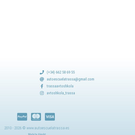
(+34) 662 58 69 55
autoescuelatrassa@gmail.com
trassaavtoshkola
avtoshkola_trassa
2010 - 2026 © www.autoescuelatrassa.es
Made by AlexArt