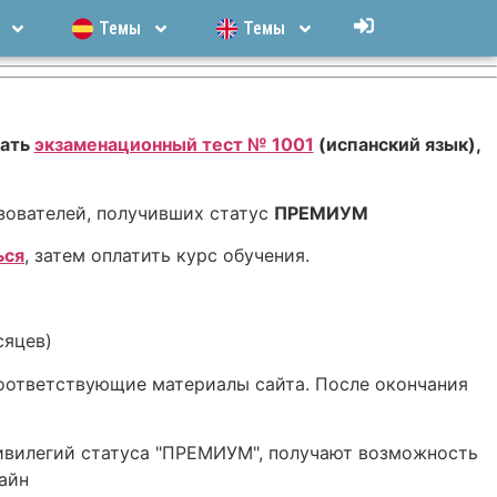
Темы
Темы
вать
экзаменационный тест № 1001
(испанский язык),
зователей, получивших статус
ПРЕМИУМ
ься
, затем оплатить курс обучения.
сяцев)
оответствующие материалы сайта. После окончания
ривилегий статуса "ПРЕМИУМ", получают возможность
айн